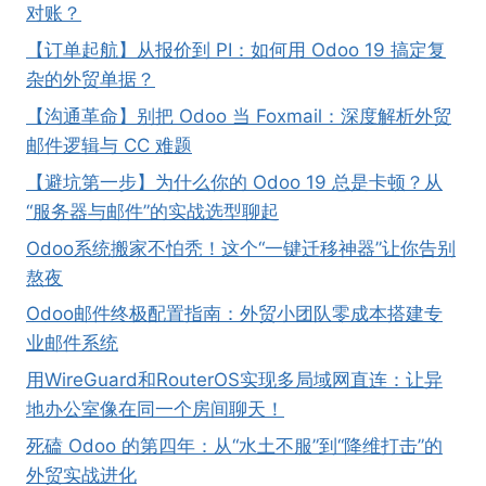
对账？
【订单起航】从报价到 PI：如何用 Odoo 19 搞定复
杂的外贸单据？
【沟通革命】别把 Odoo 当 Foxmail：深度解析外贸
邮件逻辑与 CC 难题
【避坑第一步】为什么你的 Odoo 19 总是卡顿？从
“服务器与邮件”的实战选型聊起
Odoo系统搬家不怕秃！这个“一键迁移神器”让你告别
熬夜
Odoo邮件终极配置指南：外贸小团队零成本搭建专
业邮件系统
用WireGuard和RouterOS实现多局域网直连：让异
地办公室像在同一个房间聊天！
死磕 Odoo 的第四年：从“水土不服”到“降维打击”的
外贸实战进化