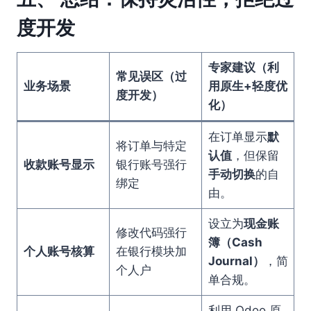
度开发
专家建议（利
常见误区（过
业务场景
用原生+轻度优
度开发）
化）
在订单显示
默
将订单与特定
认值
，但保留
收款账号显示
银行账号强行
手动切换
的自
绑定
由。
设立为
现金账
修改代码强行
簿（Cash
个人账号核算
在银行模块加
Journal）
，简
个人户
单合规。
利用 Odoo 原