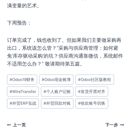
满变量的艺术。
下周预告：
订单完成了，钱也收到了。但如果我们主要做采购再
出口，系统该怎么管？“采购与供应商管理：如何避
免‘库存驱动采购’的坑？供应商沟通靠微信，系统邮件
不适用怎么办？” 敬请期待第五篇。
文
#
Odoo19财务
#
Odoo现金账簿
#
Odoo社区版教程
章
#
WireTransfer
#
个人账户记账
#
发货开票对齐
标
签：
#
外贸ERP实战
#
外贸回款对账
#
收款账号切换
文
上一页
下一步