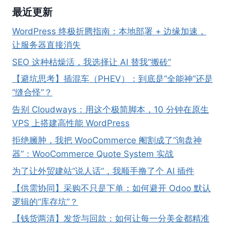
最近更新
WordPress 终极折腾指南：本地部署 + 边缘加速，
让服务器直接消失
SEO 这种枯燥活，我选择让 AI 替我“搬砖”
【避坑思考】插混车（PHEV）：到底是“全能神”还是
“缝合怪”？
告别 Cloudways：用这个极简脚本，10 分钟在原生
VPS 上搭建高性能 WordPress
拒绝臃肿，我把 WooCommerce 阉割成了“询盘神
器”：WooCommerce Quote System 实战
为了让外贸建站“说人话”，我顺手撸了个 AI 插件
【供需协同】采购不只是下单：如何避开 Odoo 默认
逻辑的“库存坑”？
【钱货两清】发货与回款：如何让每一分美金都精准