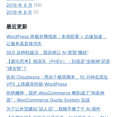
2019 年 9 月
(10)
2019 年 8 月
(1)
最近更新
WordPress 终极折腾指南：本地部署 + 边缘加速，
让服务器直接消失
SEO 这种枯燥活，我选择让 AI 替我“搬砖”
【避坑思考】插混车（PHEV）：到底是“全能神”还是
“缝合怪”？
告别 Cloudways：用这个极简脚本，10 分钟在原生
VPS 上搭建高性能 WordPress
拒绝臃肿，我把 WooCommerce 阉割成了“询盘神
器”：WooCommerce Quote System 实战
为了让外贸建站“说人话”，我顺手撸了个 AI 插件