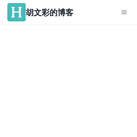
跳
胡文彩的博客
到
内
容