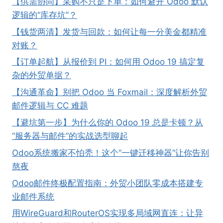
【供需协同】采购不只是下单：如何避开 Odoo 默认
逻辑的“库存坑”？
【钱货两清】发货与回款：如何让每一分美金都精准
对账？
【订单起航】从报价到 PI：如何用 Odoo 19 搞定复
杂的外贸单据？
【沟通革命】别把 Odoo 当 Foxmail：深度解析外贸
邮件逻辑与 CC 难题
【避坑第一步】为什么你的 Odoo 19 总是卡顿？从
“服务器与邮件”的实战选型聊起
Odoo系统搬家不怕秃！这个“一键迁移神器”让你告别
熬夜
Odoo邮件终极配置指南：外贸小团队零成本搭建专
业邮件系统
用WireGuard和RouterOS实现多局域网直连：让异