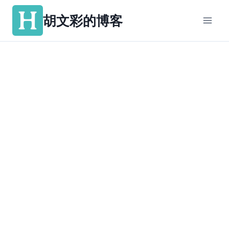
跳
胡文彩的博客
到
内
容