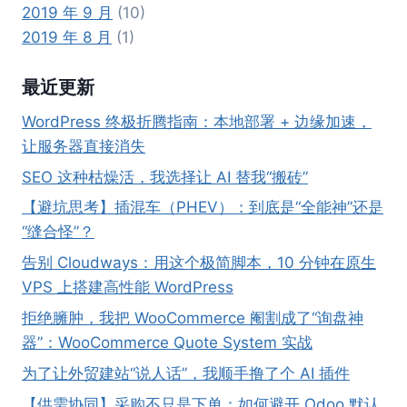
2019 年 9 月
(10)
2019 年 8 月
(1)
最近更新
WordPress 终极折腾指南：本地部署 + 边缘加速，
让服务器直接消失
SEO 这种枯燥活，我选择让 AI 替我“搬砖”
【避坑思考】插混车（PHEV）：到底是“全能神”还是
“缝合怪”？
告别 Cloudways：用这个极简脚本，10 分钟在原生
VPS 上搭建高性能 WordPress
拒绝臃肿，我把 WooCommerce 阉割成了“询盘神
器”：WooCommerce Quote System 实战
为了让外贸建站“说人话”，我顺手撸了个 AI 插件
【供需协同】采购不只是下单：如何避开 Odoo 默认