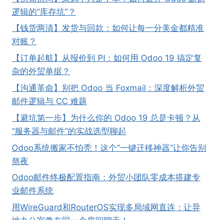
逻辑的“库存坑”？
【钱货两清】发货与回款：如何让每一分美金都精准
对账？
【订单起航】从报价到 PI：如何用 Odoo 19 搞定复
杂的外贸单据？
【沟通革命】别把 Odoo 当 Foxmail：深度解析外贸
邮件逻辑与 CC 难题
【避坑第一步】为什么你的 Odoo 19 总是卡顿？从
“服务器与邮件”的实战选型聊起
Odoo系统搬家不怕秃！这个“一键迁移神器”让你告别
熬夜
Odoo邮件终极配置指南：外贸小团队零成本搭建专
业邮件系统
用WireGuard和RouterOS实现多局域网直连：让异