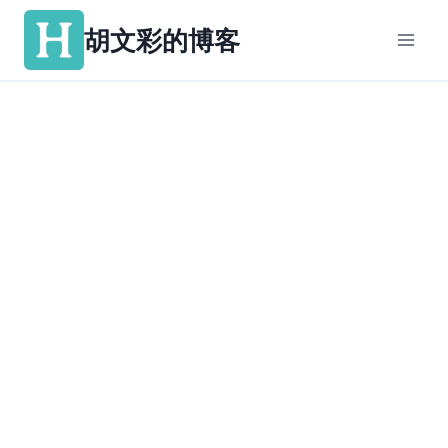
跳
胡文彩的博客
到
内
容