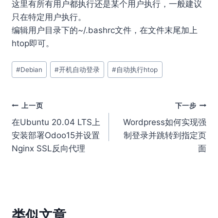
这里有所有用户都执行还是某个用户执行，一般建议
只在特定用户执行。
编辑用户目录下的~/.bashrc文件，在文件末尾加上
htop即可。
文
#
Debian
#
开机自动登录
#
自动执行htop
章
标
签：
文
上一页
下一步
在Ubuntu 20.04 LTS上
Wordpress如何实现强
章
安装部署Odoo15并设置
制登录并跳转到指定页
导
Nginx SSL反向代理
面
航
类似文章