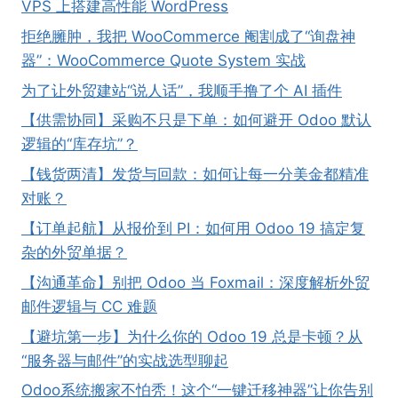
VPS 上搭建高性能 WordPress
拒绝臃肿，我把 WooCommerce 阉割成了“询盘神
器”：WooCommerce Quote System 实战
为了让外贸建站“说人话”，我顺手撸了个 AI 插件
【供需协同】采购不只是下单：如何避开 Odoo 默认
逻辑的“库存坑”？
【钱货两清】发货与回款：如何让每一分美金都精准
对账？
【订单起航】从报价到 PI：如何用 Odoo 19 搞定复
杂的外贸单据？
【沟通革命】别把 Odoo 当 Foxmail：深度解析外贸
邮件逻辑与 CC 难题
【避坑第一步】为什么你的 Odoo 19 总是卡顿？从
“服务器与邮件”的实战选型聊起
Odoo系统搬家不怕秃！这个“一键迁移神器”让你告别