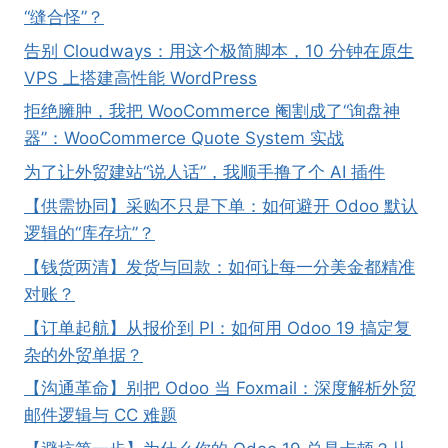
“缝合怪”？
告别 Cloudways：用这个极简脚本，10 分钟在原生
VPS 上搭建高性能 WordPress
拒绝臃肿，我把 WooCommerce 阉割成了“询盘神
器”：WooCommerce Quote System 实战
为了让外贸建站“说人话”，我顺手撸了个 AI 插件
【供需协同】采购不只是下单：如何避开 Odoo 默认
逻辑的“库存坑”？
【钱货两清】发货与回款：如何让每一分美金都精准
对账？
【订单起航】从报价到 PI：如何用 Odoo 19 搞定复
杂的外贸单据？
【沟通革命】别把 Odoo 当 Foxmail：深度解析外贸
邮件逻辑与 CC 难题