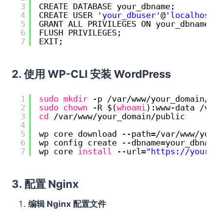
3
CREATE DATABASE your_dbname;
4
CREATE USER 
'your_dbuser'
@
'localhost
5
GRANT ALL PRIVILEGES ON your_dbname.
6
FLUSH PRIVILEGES;
7
EXIT;
2. 使用 WP-CLI 安装 WordPress
1
sudo
mkdir
-p 
/var/www/your_domain/p
2
sudo
chown
-R $(
whoami
):www-data 
/va
3
cd
/var/www/your_domain/public
4
5
wp core download --path=
/var/www/you
6
wp config create --dbname=your_dbnam
7
wp core 
install
--url=
"
https://your_
3. 配置 Nginx
编辑 Nginx 配置文件