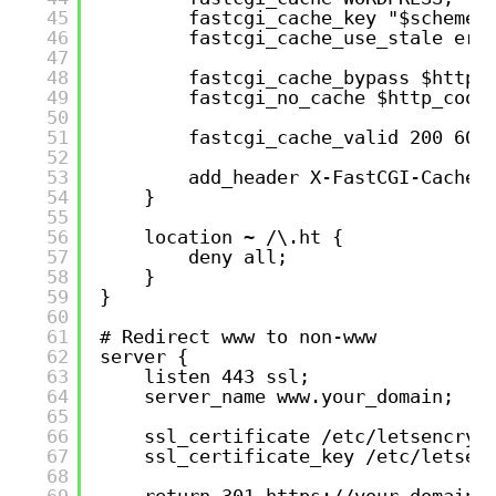
45
fastcgi_cache_key "$scheme$
46
fastcgi_cache_use_stale err
47
48
fastcgi_cache_bypass $http_
49
fastcgi_no_cache $http_cook
50
51
fastcgi_cache_valid 200 60m
52
53
add_header X-FastCGI-Cache 
54
}
55
56
location ~ /\.ht {
57
deny all;
58
}
59
}
60
61
# Redirect www to non-www
62
server {
63
listen 443 ssl;
64
server_name www.your_domain;
65
66
ssl_certificate /etc/letsencryp
67
ssl_certificate_key /etc/letsen
68