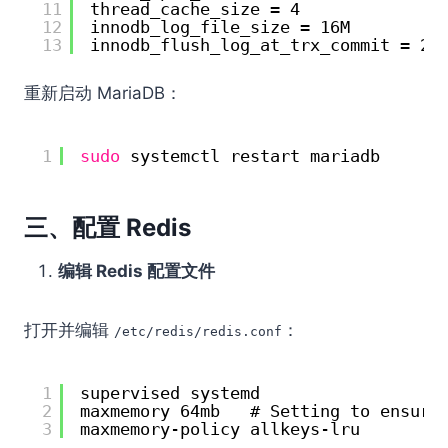
11
thread_cache_size = 4
12
innodb_log_file_size = 16M
13
innodb_flush_log_at_trx_commit = 2
重新启动 MariaDB：
1
sudo
systemctl restart mariadb
三、配置 Redis
编辑 Redis 配置文件
打开并编辑
：
/etc/redis/redis.conf
1
supervised systemd
2
maxmemory 64mb   # Setting to ensure
3
maxmemory-policy allkeys-lru