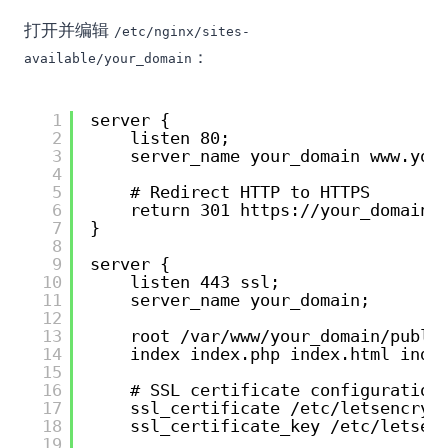
打开并编辑
/etc/nginx/sites-
：
available/your_domain
1
server {
2
listen 80;
3
server_name your_domain www.you
4
5
# Redirect HTTP to HTTPS
6
return 301 
https://your_domain
$
7
}
8
9
server {
10
listen 443 ssl;
11
server_name your_domain;
12
13
root /var/www/your_domain/publi
14
index index.php index.html inde
15
16
# SSL certificate configuration
17
ssl_certificate /etc/letsencryp
18
ssl_certificate_key /etc/letsen
19