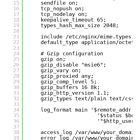
15
sendfile on;
16
tcp_nopush on;
17
tcp_nodelay on;
18
keepalive_timeout 65;
19
types_hash_max_size 2048;
20
21
include /etc/nginx/mime.types;
22
default_type application/octet-
23
24
# Gzip configuration
25
gzip on;
26
gzip_disable "msie6";
27
gzip_vary on;
28
gzip_proxied any;
29
gzip_comp_level 5;
30
gzip_buffers 16 8k;
31
gzip_http_version 1.1;
32
gzip_types text/plain text/css 
33
34
log_format main '$remote_addr -
35
'$status $bod
36
'"$http_user_
37
38
access_log /var/www/your_domain
39
error_log /var/www/your_domain/