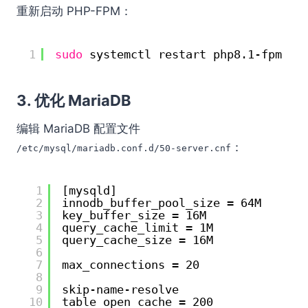
重新启动 PHP-FPM：
1
sudo
systemctl restart php8.1-fpm
3.
优化 MariaDB
编辑 MariaDB 配置文件
：
/etc/mysql/mariadb.conf.d/50-server.cnf
1
[mysqld]
2
innodb_buffer_pool_size = 64M
3
key_buffer_size = 16M
4
query_cache_limit = 1M
5
query_cache_size = 16M
6
7
max_connections = 20
8
9
skip-name-resolve
10
table_open_cache = 200