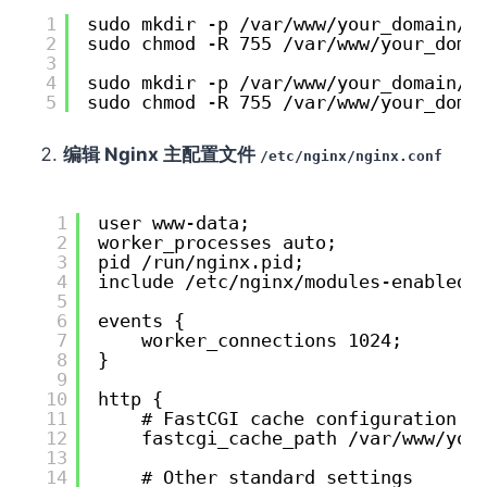
1
sudo mkdir -p /var/www/your_domain/c
2
sudo chmod -R 755 /var/www/your_doma
3
4
sudo mkdir -p /var/www/your_domain/l
5
sudo chmod -R 755 /var/www/your_doma
编辑 Nginx 主配置文件
/etc/nginx/nginx.conf
1
user www-data;
2
worker_processes auto;
3
pid /run/nginx.pid;
4
include /etc/nginx/modules-enabled/
5
6
events {
7
worker_connections 1024;
8
}
9
10
http {
11
# FastCGI cache configuration
12
fastcgi_cache_path /var/www/you
13
14
# Other standard settings