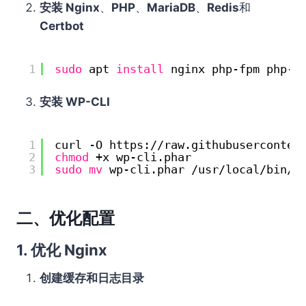
安装 Nginx
、
PHP
、
MariaDB
、
Redis
和
Certbot
1
sudo
apt 
install
nginx php-fpm php-c
安装 WP-CLI
1
curl -O https:
//raw
.githubuserconten
2
chmod
+x wp-cli.phar
3
sudo
mv
wp-cli.phar 
/usr/local/bin/w
二、优化配置
1.
优化 Nginx
创建缓存和日志目录