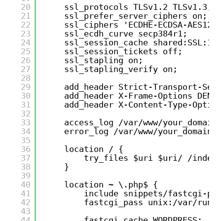
20
ssl_protocols TLSv1.2 TLSv1.3;
21
ssl_prefer_server_ciphers on;
22
ssl_ciphers 'ECDHE-ECDSA-AES128
23
ssl_ecdh_curve secp384r1;
24
ssl_session_cache shared:SSL:10
25
ssl_session_tickets off;
26
ssl_stapling on;
27
ssl_stapling_verify on;
28
29
add_header Strict-Transport-Sec
30
add_header X-Frame-Options DENY
31
add_header X-Content-Type-Optio
32
33
access_log /var/www/your_domain
34
error_log /var/www/your_domain/
35
36
location / {
37
try_files $uri $uri/ /index
38
}
39
40
location ~ \.php$ {
41
include snippets/fastcgi-ph
42
fastcgi_pass unix:/var/run/
43
44
fastcgi_cache WORDPRESS;