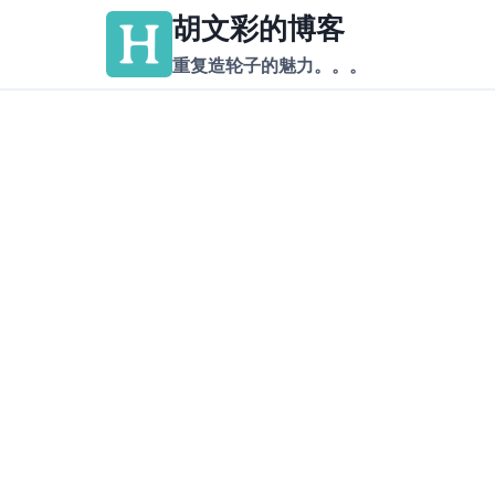
跳
胡文彩的博客
到
重复造轮子的魅力。。。
内
容