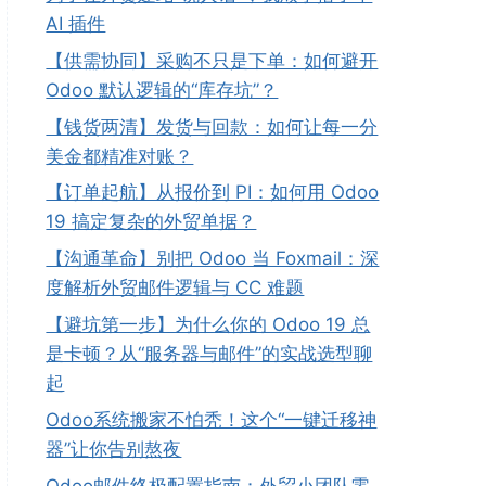
AI 插件
【供需协同】采购不只是下单：如何避开
Odoo 默认逻辑的“库存坑”？
【钱货两清】发货与回款：如何让每一分
美金都精准对账？
【订单起航】从报价到 PI：如何用 Odoo
19 搞定复杂的外贸单据？
【沟通革命】别把 Odoo 当 Foxmail：深
度解析外贸邮件逻辑与 CC 难题
【避坑第一步】为什么你的 Odoo 19 总
是卡顿？从“服务器与邮件”的实战选型聊
起
Odoo系统搬家不怕秃！这个“一键迁移神
器”让你告别熬夜
Odoo邮件终极配置指南：外贸小团队零