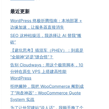
最近更新
WordPress 终极折腾指南：本地部署 +
边缘加速，让服务器直接消失
SEO 这种枯燥活，我选择让 AI 替我“搬
砖”
【避坑思考】插混车（PHEV）：到底是
“全能神”还是“缝合怪”？
告别 Cloudways：用这个极简脚本，10
分钟在原生 VPS 上搭建高性能
WordPress
拒绝臃肿，我把 WooCommerce 阉割成
了“询盘神器”：WooCommerce Quote
System 实战
为了让外贸建站“说人话”，我顺手撸了个